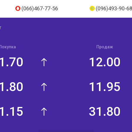
(066)467-77-56
(096)493-90-6
Т
Покупка
Продаж
1.70
12.00
1.80
11.95
1.15
31.80