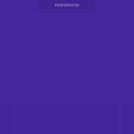
3.80
4.50
РОЗГОРНУТИ
3.95
4.30
1.95
2.13
2.00
2.12
4.50
44.90
4.60
44.85