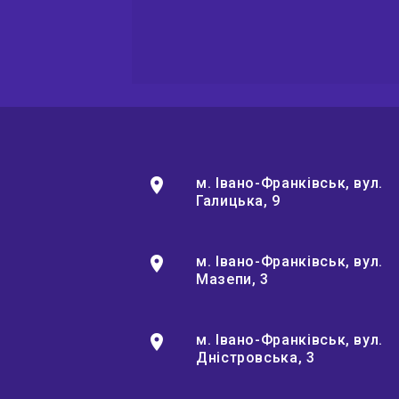
5
EUR
5
EUR
location_on
м. Івано-Франківськ, вул.
5
Галицька, 9
GBP
location_on
м. Івано-Франківськ, вул.
5
Мазепи, 3
GBP
location_on
м. Івано-Франківськ, вул.
3
CAD
Дністровська, 3